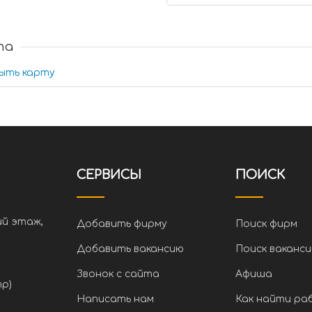
та
ыть карту
СЕРВИСЫ
ПОИСК
ий этаж,
Добавить фирму
Поиск фирм
Добавить вакансию
Поиск ваканси
Звонок с сайта
Афиша
тр)
Написать нам
Как найти ра