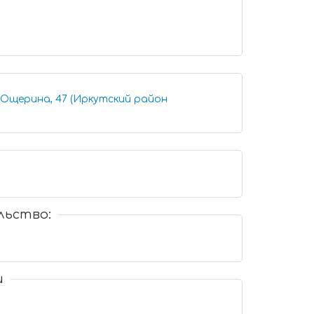
 Ощерина, 47 (Иркутский район
льство:
и