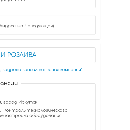
а Андреевна (заведующая)
И РОЗЛИВА
O, кадрово-консалтинговая компания
"
кансии
, город Иркутск
: Контроль технологического
ренастройка оборудования.