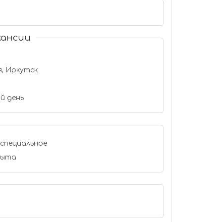
кансии
, Иркутск
й день
специальное
пыта