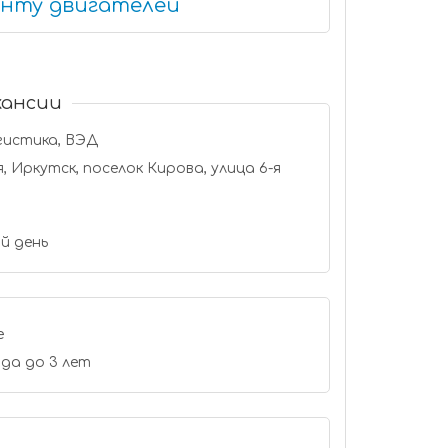
нту двигателей
кансии
гистика, ВЭД
 Иркутск, поселок Кирова, улица 6-я
й день
е
да до 3 лет