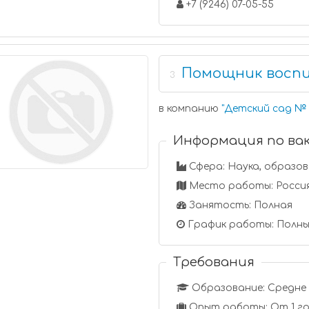
+7 (9246) 07-05-55
Помощник восп
3
в компанию
"
Детский сад № 
Информация по ва
Сфера: Наука, образо
Место работы: Россия,
Занятость: Полная
График работы: Полны
Требования
Образование: Средне 
Опыт работы: От 1 го