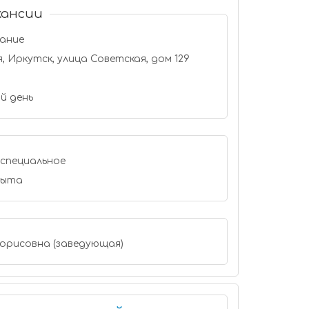
кансии
вание
 Иркутск, улица Советская, дом 129
й день
специальное
пыта
 Борисовна (заведующая)