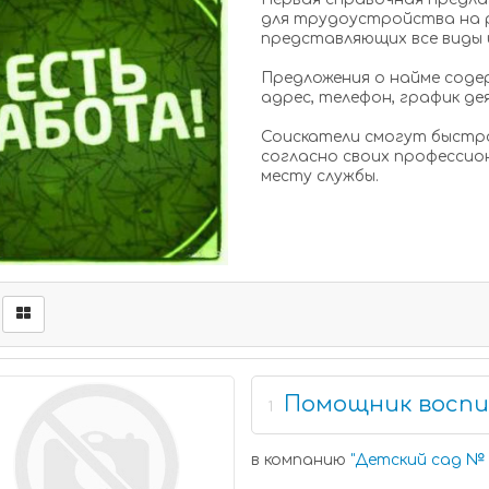
для трудоустройства на 
представляющих все виды 
Предложения о найме сод
адрес, телефон, график д
Соискатели смогут быстр
согласно своих профессион
месту службы.
Помощник восп
1
в компанию
"
Детский сад № 1