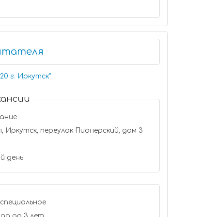
итателя
20 г. Иркутск
"
кансии
вание
 Иркутск, переулок Пионерский, дом 3
й день
специальное
да до 3 лет