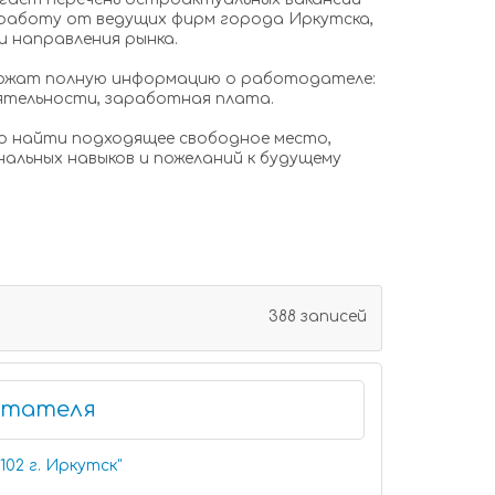
работу от ведущих фирм города Иркутска,
и направления рынка.
ержат полную информацию о работодателе:
еятельности, заработная плата.
о найти подходящее свободное место,
альных навыков и пожеланий к будущему
388 записей
итателя
02 г. Иркутск
"