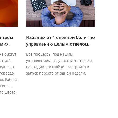
ентром
Избавим от "головной боли" по
омия.
управлению целым отделом.
не смогут
Все процессы под нашим
 пик",
управлением, вы участвуете только
ределяет
на стадии настройки. Настройка и
гораздо
запуск проекта от одной недели.
о. Работа
шевле,
го штата.