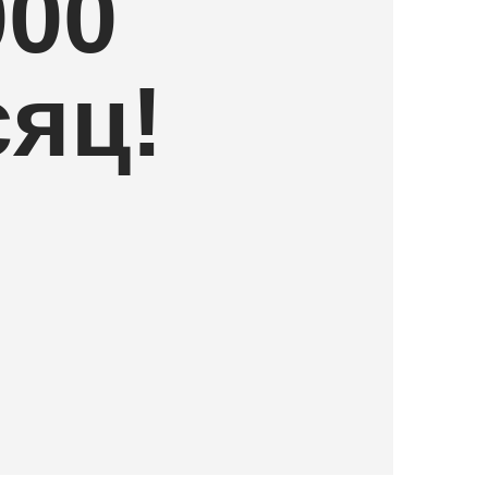
000
сяц!