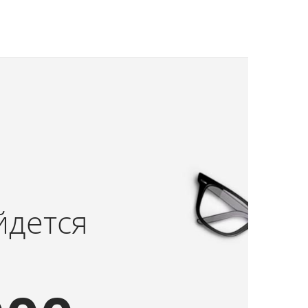
йдется