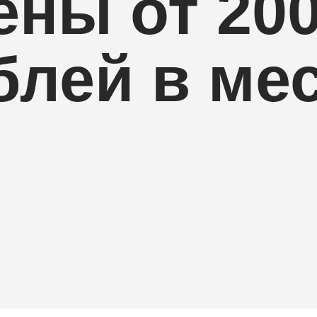
ены от 20
блей в ме