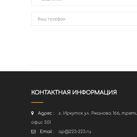
КОНТАКТНАЯ ИНФОРМАЦИЯ
Адрес :
г. Иркутск ул. Ржанова 166, трет
офис 301
Email :
ap@223-223.ru