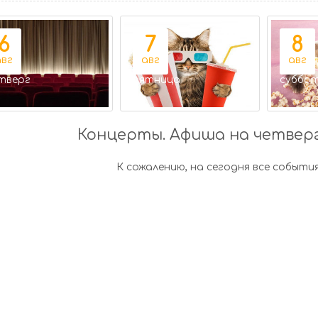
6
7
8
авг
авг
авг
тверг
пятница
суббо
Концерты. Афиша на четверг,
К сожалению, на сегодня все события