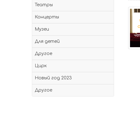
Театры
Концерты
11
12
авг
авг
Музеи
вторник
среда
че
Для детей
Другое
Цирк
Новый год 2023
Другое