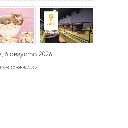
9
10
авг
авг
та
воскресенье
понедельни
 6 августа 2026
 уже закончились