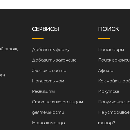
СЕРВИСЫ
ПОИСК
ий этаж,
Добавить фирму
Поиск фирм
Добавить вакансию
Поиск ваканси
Звонок с сайта
Афиша
тр)
Написать нам
Как найти ра
Реквизиты
Иркутске
Статистика по видам
Популярные з
деятельности
Не устраивае
Наша команда
товар?