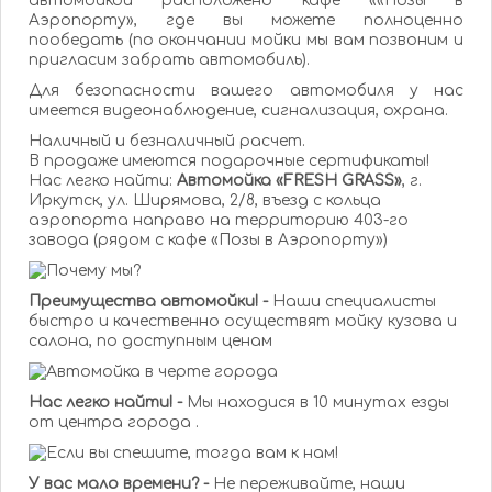
автомойкой расположено кафе ««Позы в
Аэропорту», где вы можете полноценно
пообедать (по окончании мойки мы вам позвоним и
пригласим забрать автомобиль).
Для безопасности вашего автомобиля у нас
имеется видеонаблюдение, сигнализация, охрана.
Наличный и безналичный расчет.
В продаже имеются подарочные сертификаты!
Нас легко найти:
Автомойка «FRESH GRASS»
, г.
Иркутск, ул. Ширямова, 2/8, въезд с кольца
аэропорта направо на территорию 403-го
завода (рядом с кафе «Позы в Аэропорту»)
Преимущества автомойки! -
Наши специалисты
быстро и качественно осуществят мойку кузова и
салона, по доступным ценам
Нас легко найти! -
Мы находися в 10 минутах езды
от центра города .
У вас мало времени? -
Не переживайте, наши