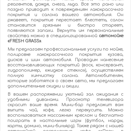
реагентов, дождя, снега, льда. Все это рано или
поздно приводит к повреждениям лакокрасочнго
покрытия и салона вашего автомобиля. Он
ржавеет, покрытие перестает блестеть, салон
становится грязным и быстро стареет,
появляются запахи. Вернуть им первоначальные
свойства можно в специализированной
автомойке
«FRESH GRASS»
.
Мы предлагаем профессиональные услуги по мойке,
полировке лакокрасочного покрытия кузова,
дисков и шин автомобиля. Проводим нанесение
восстанавливающих покрытий (воск, консервант,
гидрополимер, «жидкое стекло»), осуществляем
полную химчистку салона. Автолюбителям,
которые заботятся о своем авто, мы предлагаем
дополнительные скидки и акции.
В вашем распоряжении уютный зал ожидания с
удобными диванами. Просмотр телевизора
скрасит ваше время. Мини-бар предложит вам
выпить чай, кофе, легко перекусить. Можно
воспользоваться массажным креслом и бесплатно
поиграть в настольные игры (футбол, нарды,
карты, домино, мини-бильярд). Также рядом с нашей